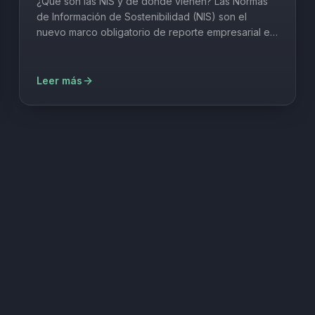
¿Qué son las NIS y de dónde vienen? Las Normas
de Información de Sostenibilidad (NIS) son el
nuevo marco obligatorio de reporte empresarial en
México. Fueron publicadas en mayo de 2024 por el
Consejo Mexicano de Normas…
Leer más