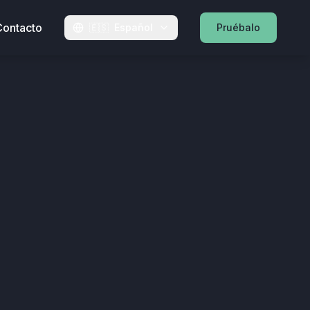
Contacto
🇪🇸
Español
Pruébalo