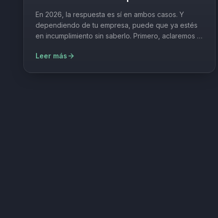
En 2026, la respuesta es sí en ambos casos. Y
dependiendo de tu empresa, puede que ya estés
en incumplimiento sin saberlo. Primero, aclaremos la
confusión más común Cuando hablamos de
Leer más
"regulación ambiental y de sostenib…