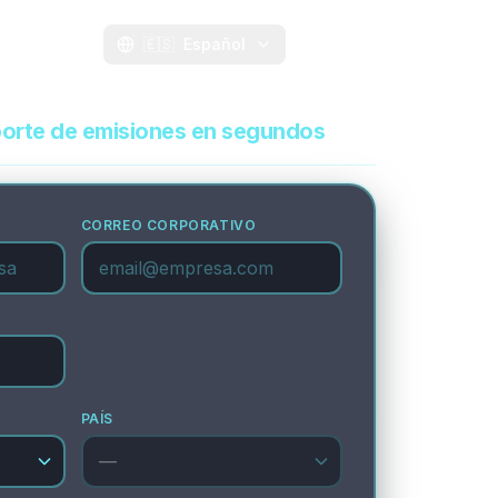
Contacto
🇪🇸
Español
Pruébalo
porte de emisiones en segundos
CORREO CORPORATIVO
PAÍS