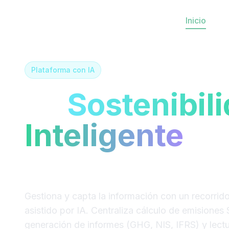
Inicio
P
Plataforma con IA
La
Sostenibil
Inteligente
em
con
tus
datos
Gestiona y capta la información con un recorrid
asistido por IA. Centraliza cálculo de emisiones 
generación de informes (GHG, NIS, IFRS) y lect