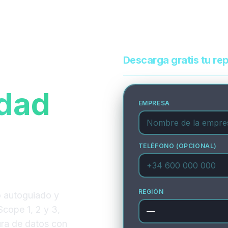
lataforma
Diagnóstico
Blog
Quienes Somos
Descarga gratis tu re
idad
EMPRESA
pieza
TELÉFONO (OPCIONAL)
REGIÓN
o autoguiado y
Scope 1, 2 y 3,
ura de datos con