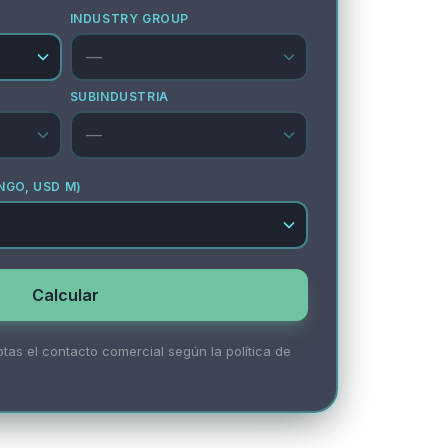
INDUSTRY GROUP
SUBINDUSTRIA
NGO, USD M)
Calcular
ptas el contacto comercial según la política de