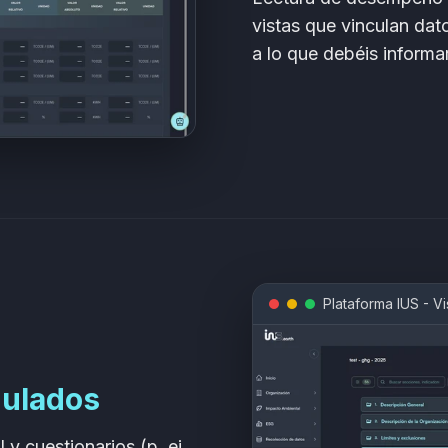
vistas que vinculan dat
a lo que debéis informar
Plataforma IUS - Vi
gulados
 y cuestionarios (p. ej.