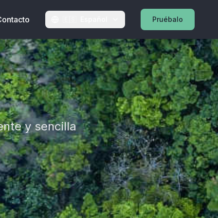
Contacto
🇪🇸
Español
Pruébalo
ente y sencilla