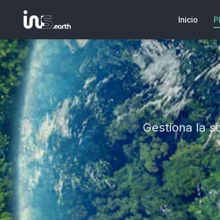
Inicio
P
Gestiona la so