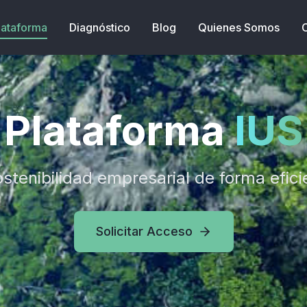
lataforma
Diagnóstico
Blog
Quienes Somos
Plataforma
IUS
stenibilidad empresarial de forma efici
Solicitar Acceso